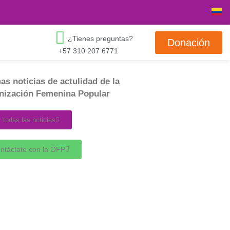
¿Tienes preguntas?
Donación
+57 310 207 6771
as noticias de actulidad de la
nización Femenina Popular
r todas las noticias
ntáctate con la OFP