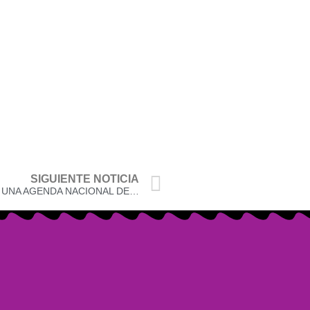
SIGUIENTE NOTICIA
CONTINÚA LA CONSTRUCCIÓN ARTICULADA DE UNA AGENDA NACIONAL DE PAZ DESDE LOS TERRITORIOS Y LAS MUJERES.