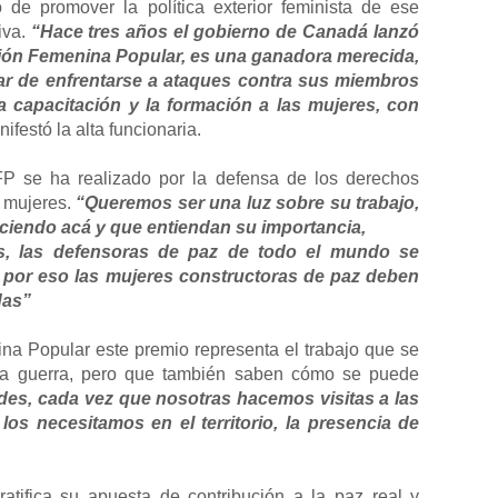
 de promover la política exterior feminista de ese
iva.
“Hace tres años el gobierno de Canadá lanzó
ación Femenina Popular, es una
ganadora merecida,
ar de
enfrentarse a ataques contra sus miembros
la capacitación y la formación a las mujeres, con
nifestó
la alta funcionaria.
FP se ha realizado por la defensa de los derechos
s mujeres.
“Queremos ser una luz sobre su trabajo,
iendo acá y que entiendan su importancia,
s, las defensoras de paz de todo el mundo se
, por eso las mujeres constructoras de paz deben
das”
na Popular este premio representa el trabajo que se
 la guerra, pero que también saben cómo se puede
edes, cada vez que
nosotras hacemos visitas a las
los necesitamos en el territorio, la presencia de
atifica su apuesta de contribución a la paz real y