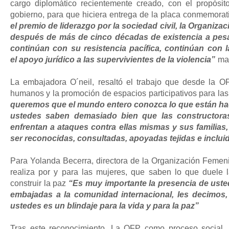
cargo diplomático recientemente creado, con el propósito
gobierno, para que hiciera entrega de la placa conmemorat
el premio de
liderazgo por la sociedad civil, la Organiz
después de más de cinco décadas de existencia a pes
continúan con su resistencia
pacífica, continúan con 
el
apoyo jurídico a las supervivientes de la violencia”
ma
La embajadora O´neil, resaltó el trabajo que desde la O
humanos y la promoción de espacios participativos para la
queremos que el mundo entero conozca lo que están hac
ustedes saben demasiado bien que las constructora
enfrentan a ataques contra ellas mismas y sus familias
ser reconocidas, consultadas, apoyadas tejidas e inclui
Para Yolanda Becerra, directora de la Organización Femeni
realiza por y para las mujeres, que saben lo que duele
construir la paz
“Es muy importante la presencia de ust
embajadas a la comunidad internacional, les
decimos, 
ustedes es un
blindaje para la vida y para la paz”
Tras este reconocimiento, La OFP como proceso social, r