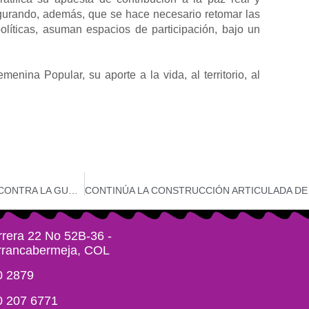
segurando, además, que se hace necesario retomar las
líticas, asuman espacios de participación, bajo un
emenina Popular, su aporte a
la vida, al territorio, al
PACTO SOCIAL POR EL MOVIMIENTO SOCIAL DE MUJERES CONTRA LA GUERRA Y POR LA PAZ
rera 22 No 52B-36 -
rrancabermeja, COL
0 2879
0 207 6771