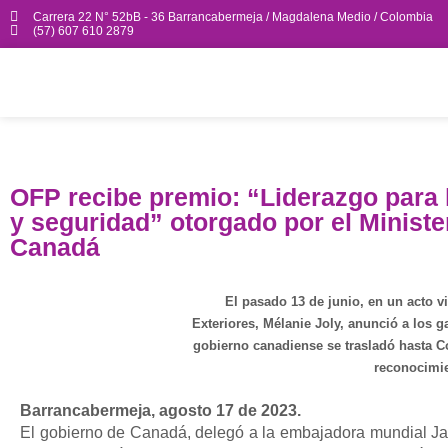
Carrera 22 N° 52bB - 36 Barrancabermeja / Magdalena Medio / Colombia
(57) 607 610 2879
OFP recibe premio: “Liderazgo para l
y seguridad” otorgado por el Ministe
Canadá
El pasado 13 de junio, en un acto vi
Exteriores, Mélanie Joly, anunció a los
gobierno canadiense se trasladó hasta C
reconocimi
Barrancabermeja, agosto 17 de 2023.
El gobierno de Canadá, delegó a la embajadora mundial Jac